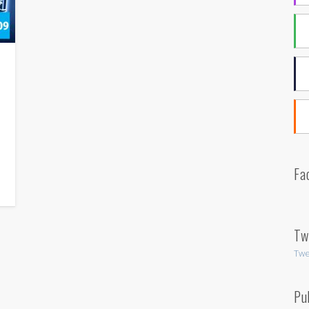
Fa
Tw
Twe
Pu