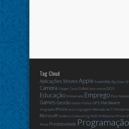
Tag Cloud
Apple
Aplicações Móveis
Assembly
Big Data
C#
Carreira
Cobol
DOS
Clipper
Cloud
data science
Emprego
Educação
Embarcado
Ética
Faceboo
Games
Gestão
Hardware
GPS
Gestão Pública
iPhone
Imigração
Linguagens
Mercado de TI
Java
Microservic
Microsoft
Outsourcing
Perfil Profissional
Prince of
NuBank
Programaçã
Produtividade
Persia