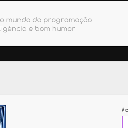
PODebug
As