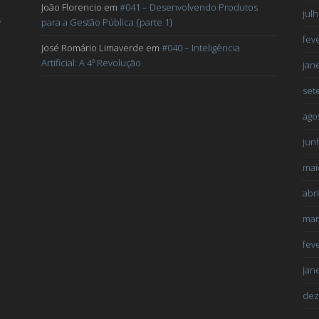
João Florencio
em
#041 – Desenvolvendo Produtos
jul
s
para a Gestão Pública {parte 1}
fev
José Romário Limaverde
em
#040 – Inteligência
Artificial: A 4ª Revolução
jan
set
ago
jun
mai
abri
mar
fev
jan
dez