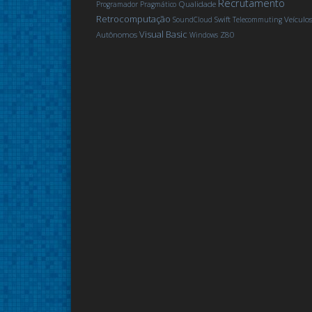
Recrutamento
Qualidade
Programador Pragmático
Retrocomputação
Swift
Veículo
SoundCloud
Telecommuting
Visual Basic
Autônomos
Z80
Windows