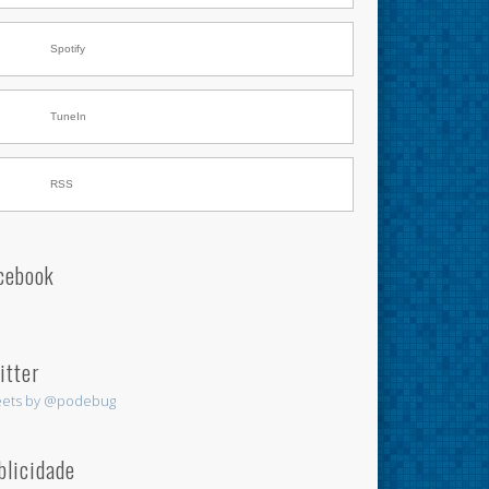
Spotify
TuneIn
RSS
cebook
itter
ets by @podebug
blicidade