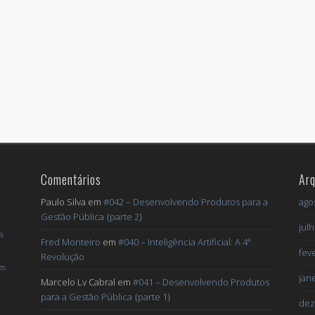
Comentários
Arq
Paulo Silva
em
#042 – Desenvolvendo Produtos para a
ago
Gestão Pública {parte 2}
jul
k
Fred Monteiro
em
#040 – Inteligência Artificial: A 4ª
fev
Revolução
es
jan
Marcelo Lv Cabral
em
#041 – Desenvolvendo Produtos
o
para a Gestão Pública {parte 1}
dez