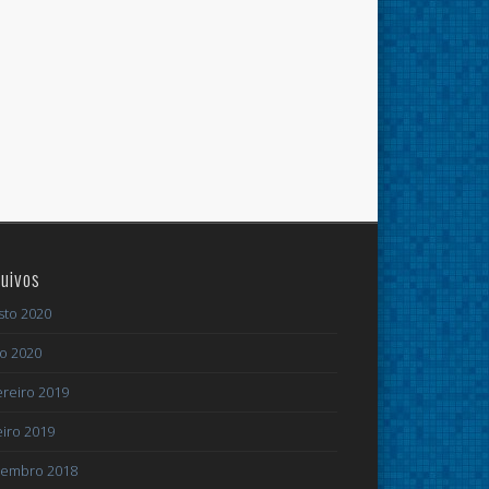
uivos
sto 2020
ho 2020
ereiro 2019
eiro 2019
embro 2018