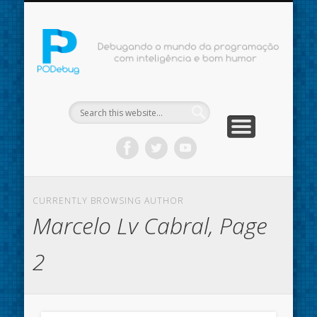
PODCAST
EQUIPE
SOBRE
POD
CURRENTLY BROWSING AUTHOR
Marcelo Lv Cabral, Page
2