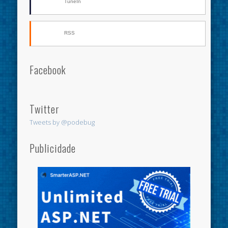
TuneIn
RSS
Facebook
Twitter
Tweets by @podebug
Publicidade