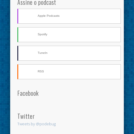
Assine o podcast
Apple Podcasts
Spotify
TuneIn
RSS
Facebook
Twitter
Tweets by @podebug