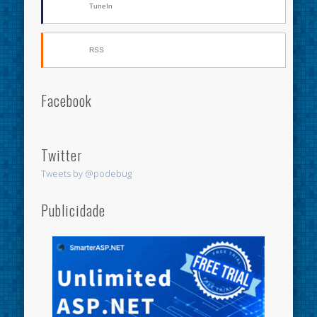
TuneIn
RSS
Facebook
Twitter
Tweets by @podebug
Publicidade