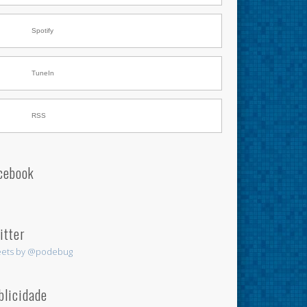
Spotify
TuneIn
RSS
cebook
itter
ets by @podebug
blicidade