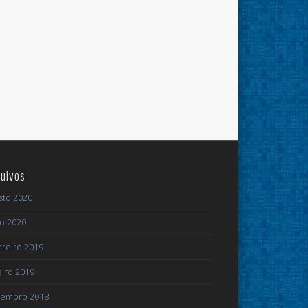
uivos
sto 2020
ho 2020
ereiro 2019
eiro 2019
embro 2018