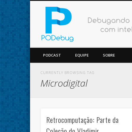
Facebook
Twitter
Vimeo
Podcast
PODCAST
EQUIPE
SOBRE
CURRENTLY BROWSING TAG
Microdigital
Retrocomputação: Parte da
Coleção do Vladimir