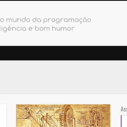
PODebug
As