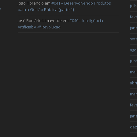
João Florencio
em
#041 – Desenvolvendo Produtos
jul
o
para a Gestão Pública {parte 1}
fev
José Romário Limaverde
em
#040 – Inteligência
Artificial: A 4ª Revolução
jan
set
ago
jun
mai
abri
mar
fev
jan
dez