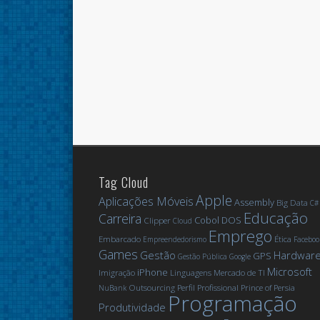
Tag Cloud
Apple
Aplicações Móveis
Assembly
Big Data
C#
Educação
Carreira
Cobol
DOS
Clipper
Cloud
Emprego
Embarcado
Ética
Empreendedorismo
Faceboo
Games
Gestão
Hardwar
GPS
Gestão Pública
Google
Microsoft
iPhone
Imigração
Linguagens
Mercado de TI
Outsourcing
Perfil Profissional
Prince of Persia
NuBank
Programação
Produtividade