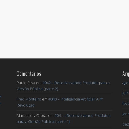
Comentários
Arq
Paulo Silva
em
#042 – Desenvolvendo Produtos para a
ago
Gestão Pública {parte 2}
jul
k
Fred Monteiro
em
#040 – Inteligência Artificial: A 4ª
e
fev
Revolução
jan
Marcelo Lv Cabral
em
#041 – Desenvolvendo Produtos
para a Gestão Pública {parte 1}
dez