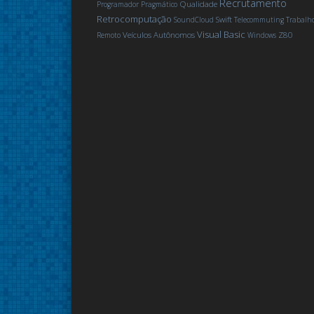
Recrutamento
Qualidade
Programador Pragmático
Retrocomputação
Swift
SoundCloud
Telecommuting
Trabalh
Visual Basic
Veículos Autônomos
Z80
Remoto
Windows