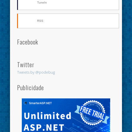
TuneIn
RSS
Facebook
Twitter
Tweets by @podebug
Publicidade