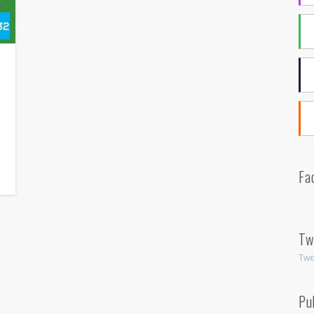
Fa
Tw
Twe
Pu