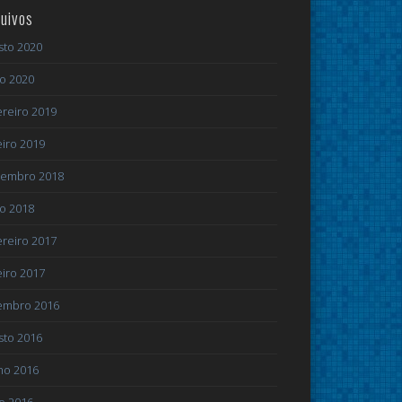
uivos
sto 2020
ho 2020
ereiro 2019
eiro 2019
embro 2018
ho 2018
ereiro 2017
eiro 2017
embro 2016
sto 2016
ho 2016
o 2016