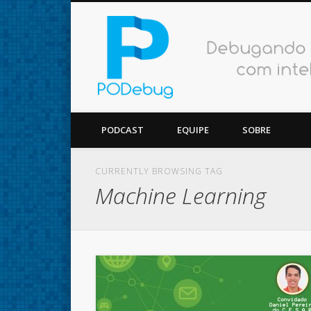
Facebook
Twitter
Vimeo
Podcast
PODCAST
EQUIPE
SOBRE
CURRENTLY BROWSING TAG
Machine Learning