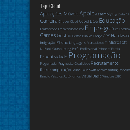
Tag Cloud
Apple
Aplicações Móveis
Assembly
Big Data
C#
Educação
Carreira
Cobol
DOS
Clipper
Cloud
Emprego
Embarcado
Ética
Empreendedorismo
Faceboo
Games
Gestão
Hardwar
GPS
Gestão Pública
Google
Microsoft
iPhone
Imigração
Linguagens
Mercado de TI
Outsourcing
Perfil Profissional
Prince of Persia
NuBank
Programação
Produtividade
Recrutamento
Qualidade
Programador Pragmático
Retrocomputação
Swift
SoundCloud
Telecommuting
Trabalh
Visual Basic
Veículos Autônomos
Z80
Remoto
Windows