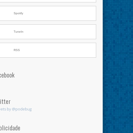
Spotify
TuneIn
RSS
cebook
itter
ets by @podebug
blicidade