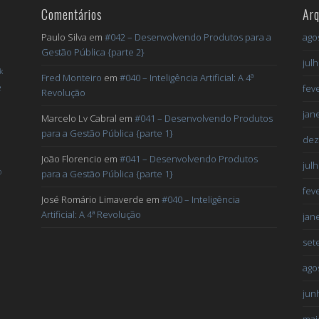
Comentários
Arq
Paulo Silva
em
#042 – Desenvolvendo Produtos para a
ago
Gestão Pública {parte 2}
jul
k
Fred Monteiro
em
#040 – Inteligência Artificial: A 4ª
e
fev
Revolução
jan
Marcelo Lv Cabral
em
#041 – Desenvolvendo Produtos
para a Gestão Pública {parte 1}
dez
João Florencio
em
#041 – Desenvolvendo Produtos
jul
o
para a Gestão Pública {parte 1}
fev
José Romário Limaverde
em
#040 – Inteligência
Artificial: A 4ª Revolução
jan
set
ago
jun
mai