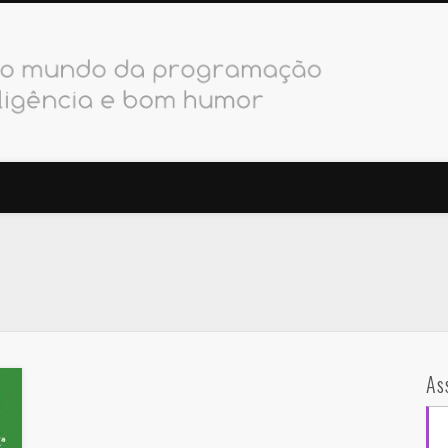
PODebug
As