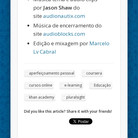
por
Jason Shaw
do
site
audionautix.com
Música de encerramento do
site
audioblocks.com
Edição e mixagem por
Marcelo
Lv Cabral
aperfeiçoamento pessoal
coursera
cursos online
e-learning
Educação
khan academy
pluralsight
Did you like this article? Share it with your friends!