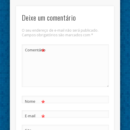
Deixe um comentário
O seu endereço de e-mail não será publicado.
Campos obrigatórios são marcados com
*
*
Comentário
*
Nome
*
E-mail